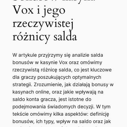
Vox i jego
rzeczywistej
różnicy salda
W artykule przyjrzymy się analizie salda
bonusów w kasynie Vox oraz omówimy
rzeczywistą różnicę salda, co jest kluczowe
dla graczy poszukujących optymalnych
strategii. Zrozumienie, jak działają bonusy w
kasynach online, oraz jakie wpływają na
saldo konta gracza, jest istotne do
podejmowania świadomych decyzji. W tym
tekście omówimy kilka aspektów: definicję
bonusów, ich typy, wpływ na saldo oraz jak