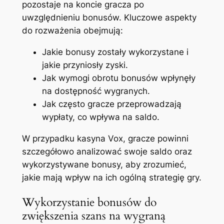
pozostaje na koncie gracza po
uwzględnieniu bonusów. Kluczowe aspekty
do rozważenia obejmują:
Jakie bonusy zostały wykorzystane i
jakie przyniosły zyski.
Jak wymogi obrotu bonusów wpłynęły
na dostępność wygranych.
Jak często gracze przeprowadzają
wypłaty, co wpływa na saldo.
W przypadku kasyna Vox, gracze powinni
szczegółowo analizować swoje saldo oraz
wykorzystywane bonusy, aby zrozumieć,
jakie mają wpływ na ich ogólną strategię gry.
Wykorzystanie bonusów do
zwiększenia szans na wygraną