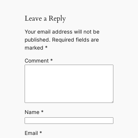
Leave a Reply
Your email address will not be
published.
Required fields are
marked
*
Comment
*
Name
*
Email
*