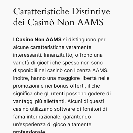
Caratteristiche Distintive
dei Casinò Non AAMS
I
Casino Non AAMS
si distinguono per
alcune caratteristiche veramente
interessanti. Innanzitutto, offrono una
varietà di giochi che spesso non sono
disponibili nei casinò con licenza AAMS.
Inoltre, hanno una maggiore libertà nelle
promozioni e nei bonus offerti, il che
significa che gli utenti possono godere di
vantaggi più allettanti. Alcuni di questi
casinò utilizzano software di fornitori di
fama internazionale, garantendo
un’esperienza di gioco altamente
professionale.