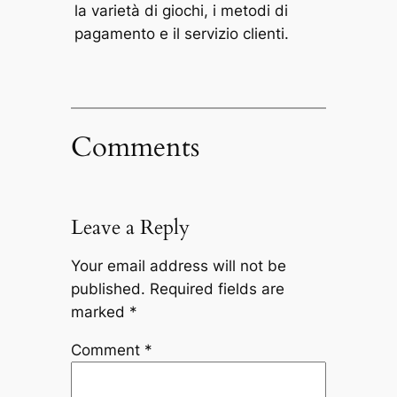
la varietà di giochi, i metodi di
pagamento e il servizio clienti.
Comments
Leave a Reply
Your email address will not be
published.
Required fields are
marked
*
Comment
*