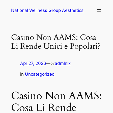
Skip
t
สล็อตเว็บตรง
grandpashabet
grandpashabet
deneme bo
National Wellness Group Aesthetics
to
content
Casino Non AAMS: Cosa
Li Rende Unici e Popolari?
Apr 27, 2026
—
admlnlx
by
in
Uncategorized
Casino Non AAMS:
Cosa Li Rende