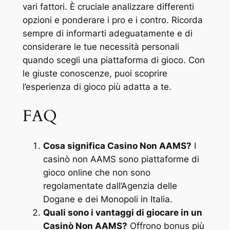
vari fattori. È cruciale analizzare differenti
opzioni e ponderare i pro e i contro. Ricorda
sempre di informarti adeguatamente e di
considerare le tue necessità personali
quando scegli una piattaforma di gioco. Con
le giuste conoscenze, puoi scoprire
l’esperienza di gioco più adatta a te.
FAQ
Cosa significa Casino Non AAMS?
I
casinò non AAMS sono piattaforme di
gioco online che non sono
regolamentate dall’Agenzia delle
Dogane e dei Monopoli in Italia.
Quali sono i vantaggi di giocare in un
Casinò Non AAMS?
Offrono bonus più