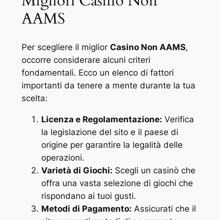
Migliori Casinò Non
AAMS
Per scegliere il miglior
Casino Non AAMS
,
occorre considerare alcuni criteri
fondamentali. Ecco un elenco di fattori
importanti da tenere a mente durante la tua
scelta:
Licenza e Regolamentazione:
Verifica
la legislazione del sito e il paese di
origine per garantire la legalità delle
operazioni.
Varietà di Giochi:
Scegli un casinò che
offra una vasta selezione di giochi che
rispondano ai tuoi gusti.
Metodi di Pagamento:
Assicurati che il