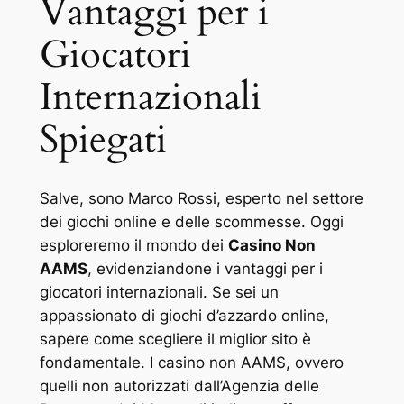
Vantaggi per i
Giocatori
Internazionali
Spiegati
Salve, sono Marco Rossi, esperto nel settore
dei giochi online e delle scommesse. Oggi
esploreremo il mondo dei
Casino Non
AAMS
, evidenziandone i vantaggi per i
giocatori internazionali. Se sei un
appassionato di giochi d’azzardo online,
sapere come scegliere il miglior sito è
fondamentale. I casino non AAMS, ovvero
quelli non autorizzati dall’Agenzia delle