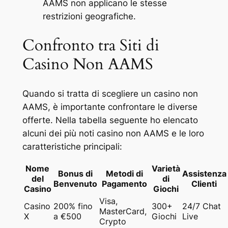
AAMS non applicano le stesse
restrizioni geografiche.
Confronto tra Siti di
Casino Non AAMS
Quando si tratta di scegliere un casino non
AAMS, è importante confrontare le diverse
offerte. Nella tabella seguente ho elencato
alcuni dei più noti casino non AAMS e le loro
caratteristiche principali:
Nome
Varietà
Bonus di
Metodi di
Assistenza
del
di
Benvenuto
Pagamento
Clienti
Casino
Giochi
Visa,
Casino
200% fino
300+
24/7 Chat
MasterCard,
X
a €500
Giochi
Live
Crypto