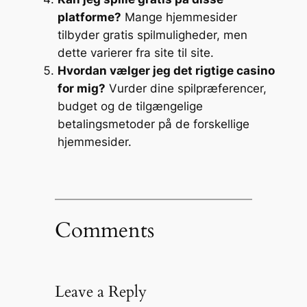
platforme?
Mange hjemmesider
tilbyder gratis spilmuligheder, men
dette varierer fra site til site.
Hvordan vælger jeg det rigtige casino
for mig?
Vurder dine spilpræferencer,
budget og de tilgængelige
betalingsmetoder på de forskellige
hjemmesider.
Comments
Leave a Reply