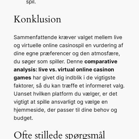
spil.
Konklusion
Sammenfattende kræver valget mellem live
og virtuelle online casinospil en vurdering af
dine egne præferencer og den atmosfære,
du søger som spiller. Denne
comparative
analysis: live vs. virtual online casinon
games
har givet dig indblik i de vigtigste
faktorer, så du kan træffe et informeret valg.
Uanset hvilken platform du vælger, er det
vigtigt at spille ansvarligt og vælge en
hjemmeside, der passer til dine behov og
budget.
Ofte stillede spørgsmål