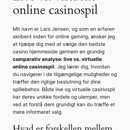
online casinospil
Mit navn er Lars Jensen, og som en erfaren
skribent inden for online gaming, ønsker jeg
at hjælpe dig med at vælge den bedste
casino hjemmeside gennem en grundig
comparativ analyse: live vs. virtuelle
online casinospil
. Jeg lærer dig, hvordan
du navigerer i de tilgængelige muligheder og
træffer den rigtige beslutning for dine
spillebehov. Både live og virtuelle casinospil
har deres unikke fordele og ulemper, men
ved at forstå dem grundigt kan du træffe et
mere informeret valg.
Hvad er forskellen mellem