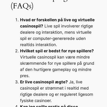
(FAQs)
Hvad er forskellen på live og virtuelle
casinospil?
Live spil involverer rigtige
dealere og interaktion, mens virtuelle
spil er computer-genererede uden
realtids interaktion.
Hvilket spil er bedst for nye spillere?
Virtuelle casinospil kan være mindre
skræmmende for nye spillere på grund
af den hurtigere gameplay og mindre
pres.
Er live casinospil ægte?
Ja, live
casinospil er strømmet i realtid med
rigtige dealere og er reguleret ligesom
fysiske casinoer.
Kan jeg spille gratis på disse