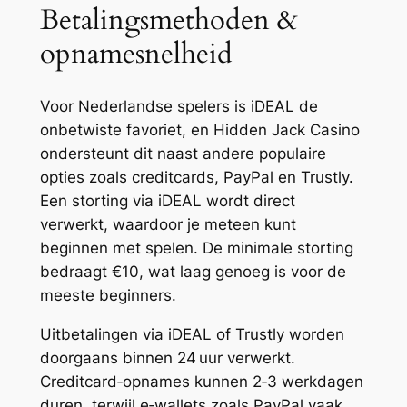
Betalingsmethoden &
opnamesnelheid
Voor Nederlandse spelers is iDEAL de
onbetwiste favoriet, en Hidden Jack Casino
ondersteunt dit naast andere populaire
opties zoals creditcards, PayPal en Trustly.
Een storting via iDEAL wordt direct
verwerkt, waardoor je meteen kunt
beginnen met spelen. De minimale storting
bedraagt €10, wat laag genoeg is voor de
meeste beginners.
Uitbetalingen via iDEAL of Trustly worden
doorgaans binnen 24 uur verwerkt.
Creditcard‑opnames kunnen 2‑3 werkdagen
duren, terwijl e‑wallets zoals PayPal vaak