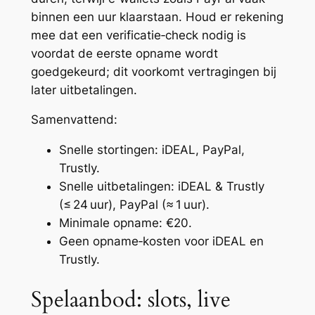
binnen een uur klaarstaan. Houd er rekening
mee dat een verificatie‑check nodig is
voordat de eerste opname wordt
goedgekeurd; dit voorkomt vertragingen bij
later uitbetalingen.
Samenvattend:
Snelle stortingen: iDEAL, PayPal,
Trustly.
Snelle uitbetalingen: iDEAL & Trustly
(≤ 24 uur), PayPal (≈ 1 uur).
Minimale opname: €20.
Geen opname‑kosten voor iDEAL en
Trustly.
Spelaanbod: slots, live