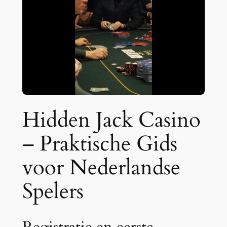
Hidden Jack Casino
– Praktische Gids
voor Nederlandse
Spelers