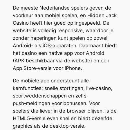
De meeste Nederlandse spelers geven de
voorkeur aan mobiel spelen, en Hidden Jack
Casino heeft hier goed op ingespeeld. De
website is volledig responsive, waardoor je
zonder haperingen kunt spelen op zowel
Android‑ als iOS‑apparaten. Daarnaast biedt
het casino een native app voor Android
(APK beschikbaar via de website) en een
App Store‑versie voor iPhone.
De mobiele app ondersteunt alle
kernfuncties: snelle stortingen, live‑casino,
sportweddenschappen en zelfs
push‑meldingen voor bonussen. Voor
spelers die liever in de browser blijven, is de
HTML5‑versie even snel en biedt dezelfde
graphics als de desktop‑versie.