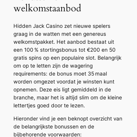
welkomstaanbod
Hidden Jack Casino zet nieuwe spelers
graag in de watten met een genereus
welkomstpakket. Het aanbod bestaat uit
een 100 % stortingsbonus tot €200 en 50
gratis spins op een populaire slot. Belangrijk
om op te letten zijn de wagering
requirements: de bonus moet 35 maal
worden omgezet voordat je winsten kunt
opnemen. Deze eis ligt gemiddeld in de
branche, maar het is altijd slim om de kleine
lettertjes goed door te lezen.
Hieronder vind je een beknopt overzicht van
de belangrijkste bonussen en de
bijbehorende voorwaarden: