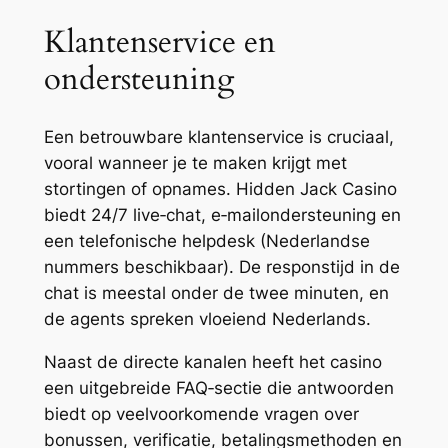
Klantenservice en
ondersteuning
Een betrouwbare klantenservice is cruciaal,
vooral wanneer je te maken krijgt met
stortingen of opnames. Hidden Jack Casino
biedt 24/7 live‑chat, e‑mailondersteuning en
een telefonische helpdesk (Nederlandse
nummers beschikbaar). De responstijd in de
chat is meestal onder de twee minuten, en
de agents spreken vloeiend Nederlands.
Naast de directe kanalen heeft het casino
een uitgebreide FAQ‑sectie die antwoorden
biedt op veelvoorkomende vragen over
bonussen, verificatie, betalingsmethoden en