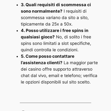
3. Quali requisiti di scommessa ci
sono normalmente?
I requisiti di
scommessa variano da sito a sito,
tipicamente da 25x a 50x.
4. Posso utilizzare i free spins in
qualsiasi gioco?
No, di solito i free
spins sono limitati a slot specifiche,
quindi controlla le condizioni.
5. Come posso contattare
l’assistenza clienti?
La maggior parte
dei casino offre supporto attraverso
chat dal vivo, email e telefono; verifica
le opzioni disponibili sul sito scelto.