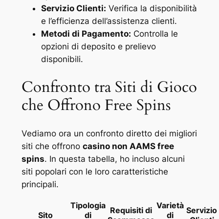
Servizio Clienti:
Verifica la disponibilità
e l’efficienza dell’assistenza clienti.
Metodi di Pagamento:
Controlla le
opzioni di deposito e prelievo
disponibili.
Confronto tra Siti di Gioco
che Offrono Free Spins
Vediamo ora un confronto diretto dei migliori
siti che offrono
casino non AAMS free
spins
. In questa tabella, ho incluso alcuni
siti popolari con le loro caratteristiche
principali.
Tipologia
Varietà
Requisiti di
Servizio
Sito
di
di