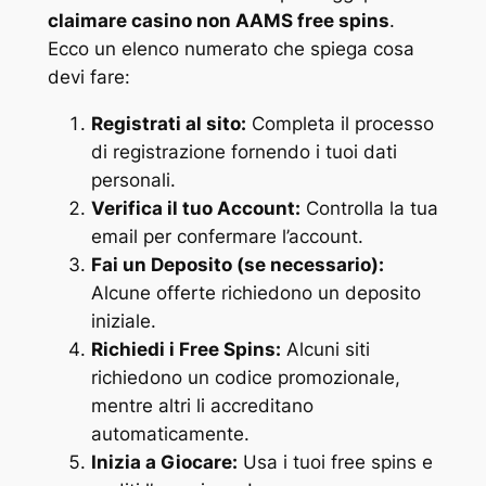
claimare casino non AAMS free spins
.
Ecco un elenco numerato che spiega cosa
devi fare:
Registrati al sito:
Completa il processo
di registrazione fornendo i tuoi dati
personali.
Verifica il tuo Account:
Controlla la tua
email per confermare l’account.
Fai un Deposito (se necessario):
Alcune offerte richiedono un deposito
iniziale.
Richiedi i Free Spins:
Alcuni siti
richiedono un codice promozionale,
mentre altri li accreditano
automaticamente.
Inizia a Giocare:
Usa i tuoi free spins e