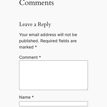
Comments
Leave a Reply
Your email address will not be
published.
Required fields are
marked
*
Comment
*
Name
*