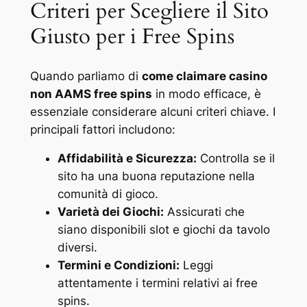
Criteri per Scegliere il Sito
Giusto per i Free Spins
Quando parliamo di
come claimare casino
non AAMS free spins
in modo efficace, è
essenziale considerare alcuni criteri chiave. I
principali fattori includono:
Affidabilità e Sicurezza:
Controlla se il
sito ha una buona reputazione nella
comunità di gioco.
Varietà dei Giochi:
Assicurati che
siano disponibili slot e giochi da tavolo
diversi.
Termini e Condizioni:
Leggi
attentamente i termini relativi ai free
spins.