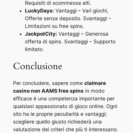
Requisiti di scommessa alti.
LuckyDays:
Vantaggi – Vari giochi,
Offerte senza deposito. Svantaggi –
Limitazioni su free spins.
JackpotCity:
Vantaggi – Generosa
offerta di spins. Svantaggi – Supporto
limitato.
Conclusione
Per concludere, sapere come
claimare
casino non AAMS free spins
in modo
efficace è una competenza importante per
qualsiasi appassionato di gioco online. Ogni
sito ha le proprie peculiarità e vantaggi;
scegliere quello giusto richiederà una
valutazione dei criteri che più ti interessano.