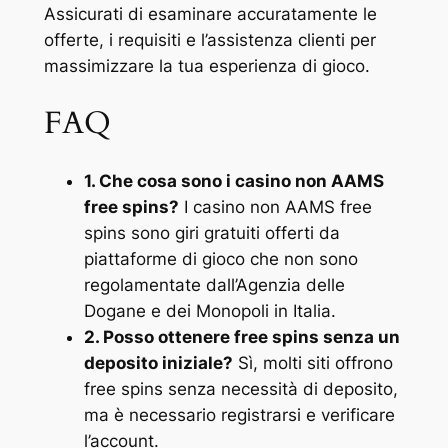
Assicurati di esaminare accuratamente le
offerte, i requisiti e l’assistenza clienti per
massimizzare la tua esperienza di gioco.
FAQ
1. Che cosa sono i casino non AAMS
free spins?
I casino non AAMS free
spins sono giri gratuiti offerti da
piattaforme di gioco che non sono
regolamentate dall’Agenzia delle
Dogane e dei Monopoli in Italia.
2. Posso ottenere free spins senza un
deposito iniziale?
Sì, molti siti offrono
free spins senza necessità di deposito,
ma è necessario registrarsi e verificare
l’account.