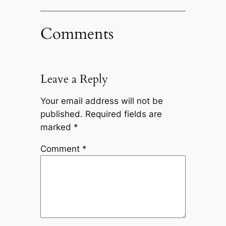
Comments
Leave a Reply
Your email address will not be
published.
Required fields are
marked
*
Comment
*