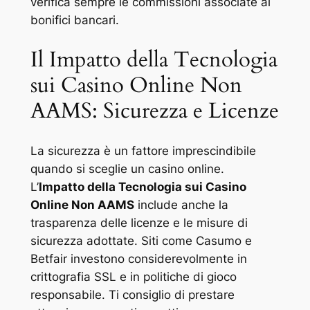
verifica sempre le commissioni associate ai
bonifici bancari.
Il Impatto della Tecnologia
sui Casino Online Non
AAMS: Sicurezza e Licenze
La sicurezza è un fattore imprescindibile
quando si sceglie un casino online.
L’
Impatto della Tecnologia sui Casino
Online Non AAMS
include anche la
trasparenza delle licenze e le misure di
sicurezza adottate. Siti come Casumo e
Betfair investono considerevolmente in
crittografia SSL e in politiche di gioco
responsabile. Ti consiglio di prestare