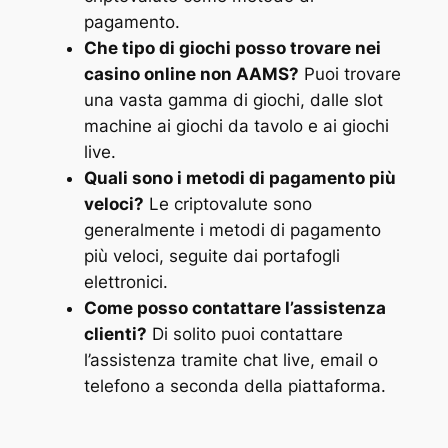
pagamento.
Che tipo di giochi posso trovare nei
casino online non AAMS?
Puoi trovare
una vasta gamma di giochi, dalle slot
machine ai giochi da tavolo e ai giochi
live.
Quali sono i metodi di pagamento più
veloci?
Le criptovalute sono
generalmente i metodi di pagamento
più veloci, seguite dai portafogli
elettronici.
Come posso contattare l’assistenza
clienti?
Di solito puoi contattare
l’assistenza tramite chat live, email o
telefono a seconda della piattaforma.