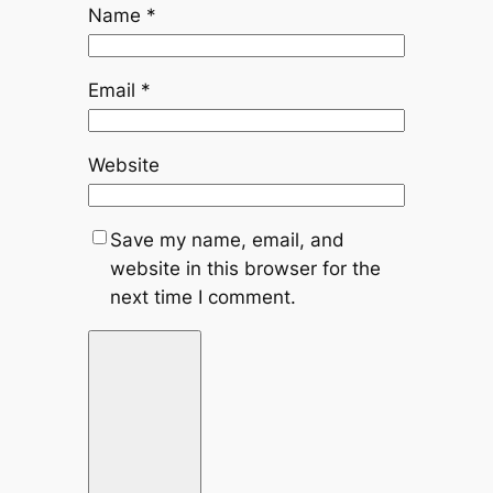
Name
*
Email
*
Website
Save my name, email, and
website in this browser for the
next time I comment.