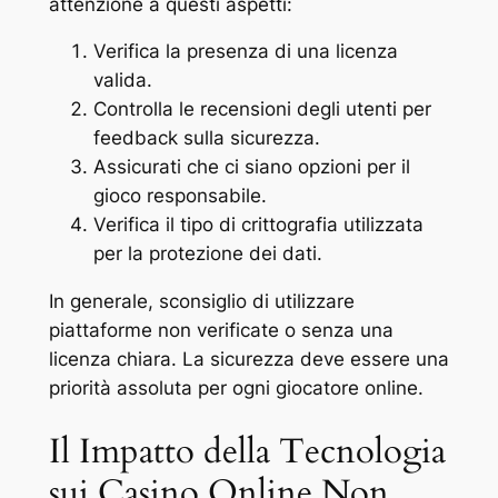
attenzione a questi aspetti:
Verifica la presenza di una licenza
valida.
Controlla le recensioni degli utenti per
feedback sulla sicurezza.
Assicurati che ci siano opzioni per il
gioco responsabile.
Verifica il tipo di crittografia utilizzata
per la protezione dei dati.
In generale, sconsiglio di utilizzare
piattaforme non verificate o senza una
licenza chiara. La sicurezza deve essere una
priorità assoluta per ogni giocatore online.
Il Impatto della Tecnologia
sui Casino Online Non