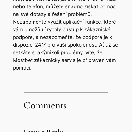
nebo telefon, můžete snadno získat pomoc
na své dotazy a řešení problémů.
Nezapomeňte využít aplikační funkce, které
vám umožňují rychlý přístup k zákaznické
podpoře, a nezapomeňte, že podpora je k
dispozici 24/7 pro vaši spokojenost. Ať už se
setkáte s jakýmikoli problémy, víte, že
Mostbet zákaznický servis je připraven vám
pomoci.
Comments