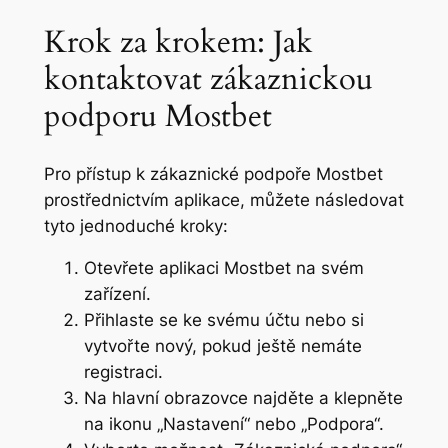
Krok za krokem: Jak
kontaktovat zákaznickou
podporu Mostbet
Pro přístup k zákaznické podpoře Mostbet
prostřednictvím aplikace, můžete následovat
tyto jednoduché kroky:
Otevřete aplikaci Mostbet na svém
zařízení.
Přihlaste se ke svému účtu nebo si
vytvořte nový, pokud ještě nemáte
registraci.
Na hlavní obrazovce najděte a klepněte
na ikonu „Nastavení“ nebo „Podpora“.