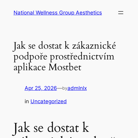
Skip
obet
สล็อตเว็บตรง
grandpashabet
grandpashabet
deneme b
National Wellness Group Aesthetics
to
content
Jak se dostat k zákaznické
podpoře prostřednictvím
aplikace Mostbet
Apr 25, 2026
—
admlnlx
by
in
Uncategorized
Jak se dostat k