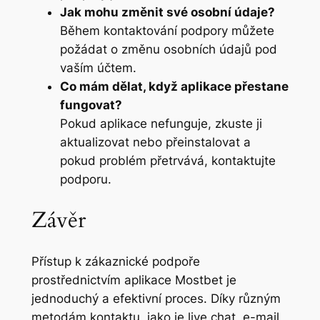
Jak mohu změnit své osobní údaje?
Během kontaktování podpory můžete
požádat o změnu osobních údajů pod
vaším účtem.
Co mám dělat, když aplikace přestane
fungovat?
Pokud aplikace nefunguje, zkuste ji
aktualizovat nebo přeinstalovat a
pokud problém přetrvává, kontaktujte
podporu.
Závěr
Přístup k zákaznické podpoře
prostřednictvím aplikace Mostbet je
jednoduchý a efektivní proces. Díky různým
metodám kontaktu, jako je live chat, e-mail,