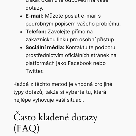
získat okamžité odpovědi na vaše
dotazy.
E-mail:
Můžete poslat e-mail s
podrobným popisem vašeho problému.
Telefon:
Zavolejte přímo na
zákaznickou linku pro osobní přístup.
Sociální média:
Kontaktujte podporu
prostřednictvím oficiálních stránek na
platformách jako Facebook nebo
Twitter.
Každá z těchto metod je vhodná pro jiné
typy dotazů, takže si vyberte tu, která
nejlépe vyhovuje vaší situaci.
Často kladené dotazy
(FAQ)