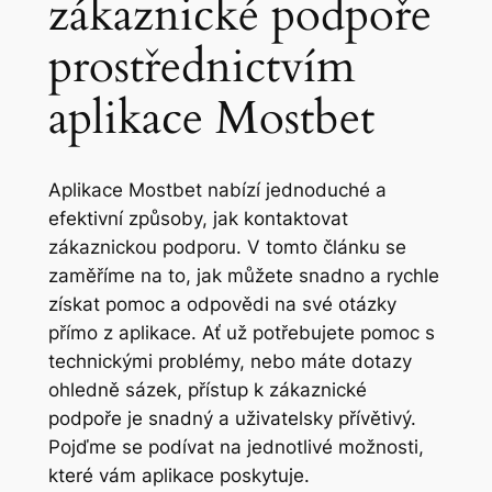
zákaznické podpoře
prostřednictvím
aplikace Mostbet
Aplikace Mostbet nabízí jednoduché a
efektivní způsoby, jak kontaktovat
zákaznickou podporu. V tomto článku se
zaměříme na to, jak můžete snadno a rychle
získat pomoc a odpovědi na své otázky
přímo z aplikace. Ať už potřebujete pomoc s
technickými problémy, nebo máte dotazy
ohledně sázek, přístup k zákaznické
podpoře je snadný a uživatelsky přívětivý.
Pojďme se podívat na jednotlivé možnosti,
které vám aplikace poskytuje.