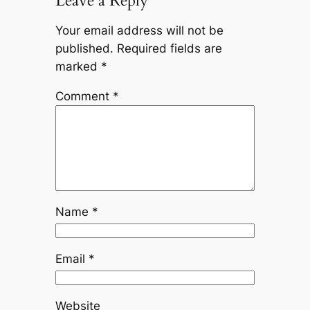
Leave a Reply
Your email address will not be
published.
Required fields are
marked
*
Comment
*
Name
*
Email
*
Website