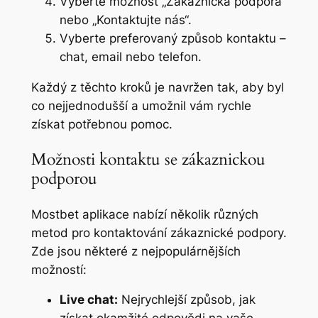
Vyberte možnost „Zákaznická podpora“
nebo „Kontaktujte nás“.
Vyberte preferovaný způsob kontaktu –
chat, email nebo telefon.
Každý z těchto kroků je navržen tak, aby byl
co nejjednodušší a umožnil vám rychle
získat potřebnou pomoc.
Možnosti kontaktu se zákaznickou
podporou
Mostbet aplikace nabízí několik různých
metod pro kontaktování zákaznické podpory.
Zde jsou některé z nejpopulárnějších
možností:
Live chat:
Nejrychlejší způsob, jak