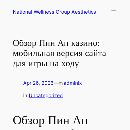
Skip
et
สล็อตเว็บตรง
grandpashabet
grandpashabet
türk ifşa
Gal
National Wellness Group Aesthetics
to
content
Обзор Пин Ап казино:
мобильная версия сайта
для игры на ходу
Apr 26, 2026
—
admlnlx
by
in
Uncategorized
Обзор Пин Ап