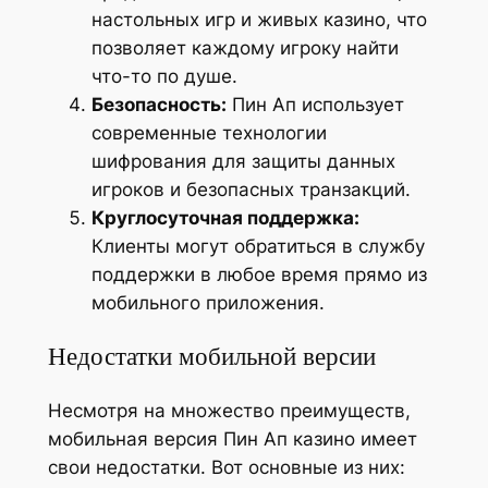
настольных игр и живых казино, что
позволяет каждому игроку найти
что-то по душе.
Безопасность:
Пин Ап использует
современные технологии
шифрования для защиты данных
игроков и безопасных транзакций.
Круглосуточная поддержка:
Клиенты могут обратиться в службу
поддержки в любое время прямо из
мобильного приложения.
Недостатки мобильной версии
Несмотря на множество преимуществ,
мобильная версия Пин Ап казино имеет
свои недостатки. Вот основные из них: