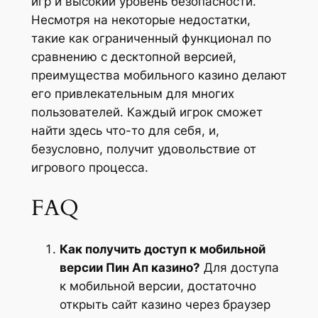
игр и высокий уровень безопасности.
Несмотря на некоторые недостатки,
такие как ограниченный функционал по
сравнению с десктопной версией,
преимущества мобильного казино делают
его привлекательным для многих
пользователей. Каждый игрок сможет
найти здесь что-то для себя, и,
безусловно, получит удовольствие от
игрового процесса.
FAQ
Как получить доступ к мобильной
версии Пин Ап казино?
Для доступа
к мобильной версии, достаточно
открыть сайт казино через браузер