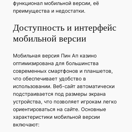
функционал мобильной версии, её
преимущества и недостатки.
Доступность и интерфейс
мобильной версии
Мобильная версия Пин Ап казино
оптимизирована для большинства
современных смартфонов и планшетов,
что обеспечивает удобство в
использовании. Веб-сайт автоматически
подстраивается под размеры экрана
устройства, что позволяет игрокам легко
ориентироваться на сайте. Основные
характеристики мобильной версии
включают: