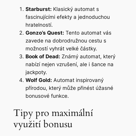
Starburst:
Klasický automat s
fascinujícími efekty a jednoduchou
hratelností.
Gonzo’s Quest:
Tento automat vás
zavede na dobrodružnou cestu s
možností vyhrát velké částky.
Book of Dead:
Známý automat, který
nabízí nejen vzrušení, ale i šance na
jackpoty.
Wolf Gold:
Automat inspirovaný
přírodou, který může přinést úžasné
bonusové funkce.
Tipy pro maximální
využití bonusu