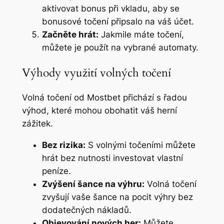
aktivovat bonus při vkladu, aby se
bonusové točení připsalo na váš účet.
Začněte hrát:
Jakmile máte točení,
můžete je použít na vybrané automaty.
Výhody využití volných točení
Volná točení od Mostbet přichází s řadou
výhod, které mohou obohatit váš herní
zážitek.
Bez rizika:
S volnými točeními můžete
hrát bez nutnosti investovat vlastní
peníze.
Zvýšení šance na výhru:
Volná točení
zvyšují vaše šance na pocit výhry bez
dodatečných nákladů.
Objevování nových her:
Můžete