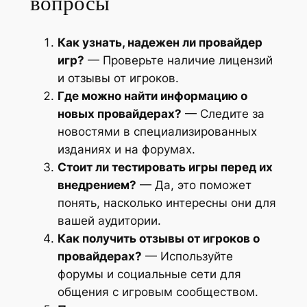
вопросы
Как узнать, надежен ли провайдер
игр?
— Проверьте наличие лицензий
и отзывы от игроков.
Где можно найти информацию о
новых провайдерах?
— Следите за
новостями в специализированных
изданиях и на форумах.
Стоит ли тестировать игры перед их
внедрением?
— Да, это поможет
понять, насколько интересны они для
вашей аудитории.
Как получить отзывы от игроков о
провайдерах?
— Используйте
форумы и социальные сети для
общения с игровым сообществом.