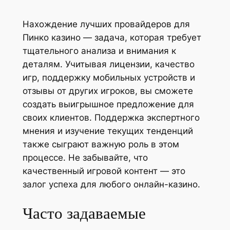
Нахождение лучших провайдеров для
Пинко казино — задача, которая требует
тщательного анализа и внимания к
деталям. Учитывая лицензии, качество
игр, поддержку мобильных устройств и
отзывы от других игроков, вы сможете
создать выигрышное предложение для
своих клиентов. Поддержка экспертного
мнения и изучение текущих тенденций
также сыграют важную роль в этом
процессе. Не забывайте, что
качественный игровой контент — это
залог успеха для любого онлайн-казино.
Часто задаваемые