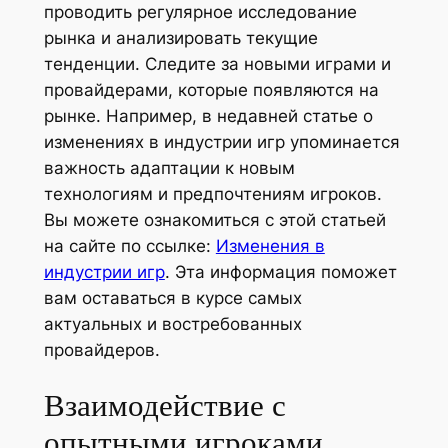
проводить регулярное исследование
рынка и анализировать текущие
тенденции. Следите за новыми играми и
провайдерами, которые появляются на
рынке. Например, в недавней статье о
изменениях в индустрии игр упоминается
важность адаптации к новым
технологиям и предпочтениям игроков.
Вы можете ознакомиться с этой статьей
на сайте по ссылке:
Изменения в
индустрии игр
. Эта информация поможет
вам оставаться в курсе самых
актуальных и востребованных
провайдеров.
Взаимодействие с
опытными игроками