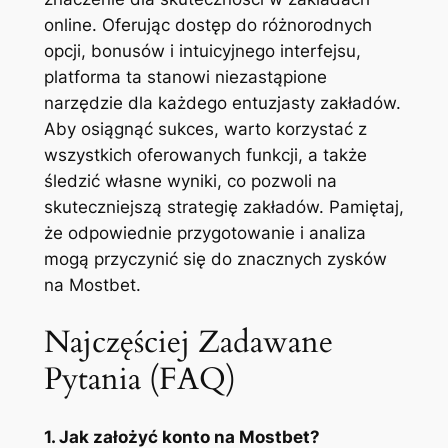
online. Oferując dostęp do różnorodnych
opcji, bonusów i intuicyjnego interfejsu,
platforma ta stanowi niezastąpione
narzędzie dla każdego entuzjasty zakładów.
Aby osiągnąć sukces, warto korzystać z
wszystkich oferowanych funkcji, a także
śledzić własne wyniki, co pozwoli na
skuteczniejszą strategię zakładów. Pamiętaj,
że odpowiednie przygotowanie i analiza
mogą przyczynić się do znacznych zysków
na Mostbet.
Najczęściej Zadawane
Pytania (FAQ)
1. Jak założyć konto na Mostbet?