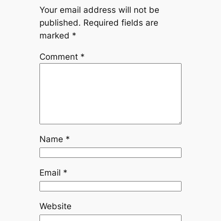
Your email address will not be
published.
Required fields are
marked
*
Comment
*
Name
*
Email
*
Website