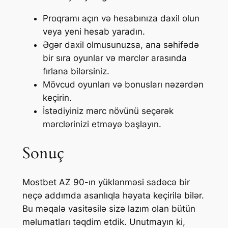
Proqramı açın və hesabınıza daxil olun
veya yeni hesab yaradın.
Əgər daxil olmusunuzsa, ana səhifədə
bir sıra oyunlar və mərclər arasında
fırlana bilərsiniz.
Mövcud oyunları və bonusları nəzərdən
keçirin.
İstədiyiniz mərc növünü seçərək
mərclərinizi etməyə başlayın.
Sonuç
Mostbet AZ 90-ın yüklənməsi sadəcə bir
neçə addımda asanlıqla həyata keçirilə bilər.
Bu məqalə vasitəsilə sizə lazım olan bütün
məlumatları təqdim etdik. Unutmayın ki,