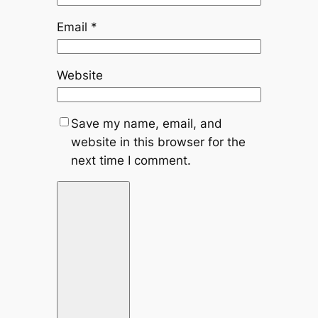
Email
*
Website
Save my name, email, and
website in this browser for the
next time I comment.