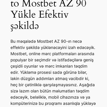
to Mostbet AZ 90
Yükle Efektiv
şəkildə
Bu məqalədə Mostbet AZ 90-ın necə
effektiv şəkildə yüklənəcəyini izah edəcəyik.
Mostbet, online mərc platformaları arasında
populyar bir seçimdir və istifadəçilərə geniş
çeşidli oyunlar və mərc imkanları təqdim
edir. Yükləmə prosesi sadə görünə bilər,
lakin düzgün addımları atmaq vacibdir ki,
heç bir çətinliklə qarşılaşmayasınız. Aşağıda
sizə lazım olan bütün məlumatları təqdim
edəcəyik, beləliklə, mobil cihazınıza və ya
kompüterinizə bu proqramı asanlıqla yükləyə