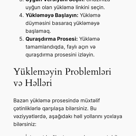
uyğun olan yükləmə linkini seçin.
Yükləməyə Başlayın:
Yükləmə
düyməsini basaraq yükləməyə
başlamaq.
Quraşdırma Prosesi:
Yükləmə
tamamlandıqda, faylı açın və
quraşdırma prosesini izləyin.
Yükleməyin Problemləri
və Həlləri
Bazən yükləmə prosesində müxtəlif
çətinliklərlə qarşılaşa bilərsiniz. Bu
vəziyyətlərdə, aşağıdakı həll yollarını yoxlaya
bilərsiniz: