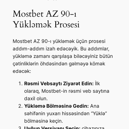
Mostbet AZ 90-ı
Yükləmək Prosesi
Mostbet AZ 90-ı yükləmək üçün prosesi
addım-addım izah edəcəyik. Bu addımlar,
yükləmə zamanı qarşılaşa biləcəyiniz bütün
çətinliklərin öhdəsindən gəlməyə kömək
edəcək:
Rəsmi Vebsaytı Ziyarət Edin:
İlk
olaraq, Mostbet-in rəsmi veb saytına
daxil olun.
Yükləmə Bölməsinə Gedin:
Ana
səhifənin yuxarı hissəsindən “Yüklə”
bölməsinə keçin.
Uyğun Versiyanı Seçin:
cihazınıza