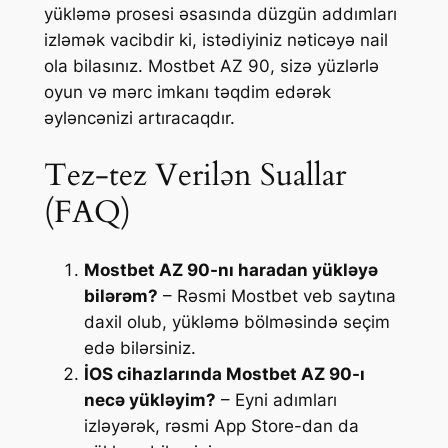
yükləmə prosesi əsasında düzgün addımları
izləmək vacibdir ki, istədiyiniz nəticəyə nail
ola bilasınız. Mostbet AZ 90, sizə yüzlərlə
oyun və mərc imkanı təqdim edərək
əyləncənizi artıracaqdır.
Tez-tez Verilən Suallar
(FAQ)
Mostbet AZ 90-nı haradan yükləyə
bilərəm?
– Rəsmi Mostbet veb saytına
daxil olub, yükləmə bölməsində seçim
edə bilərsiniz.
İOS cihazlarında Mostbet AZ 90-ı
necə yükləyim?
– Eyni adımları
izləyərək, rəsmi App Store-dan da