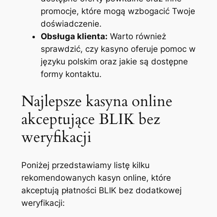
promocje, które mogą wzbogacić Twoje
doświadczenie.
Obsługa klienta:
Warto również
sprawdzić, czy kasyno oferuje pomoc w
języku polskim oraz jakie są dostępne
formy kontaktu.
Najlepsze kasyna online
akceptujące BLIK bez
weryfikacji
Poniżej przedstawiamy listę kilku
rekomendowanych kasyn online, które
akceptują płatności BLIK bez dodatkowej
weryfikacji: