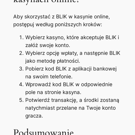
Aby skorzystać z BLIK w kasynie online,
postępuj według poniższych kroków:
Wybierz kasyno, które akceptuje BLIK i
załóż swoje konto.
Wybierz opcję wpłaty, a następnie BLIK
jako metodę płatności.
Pobierz kod BLIK z aplikacji bankowej
na swoim telefonie.
Wprowadź kod BLIK w odpowiednie
pole na stronie kasyna.
Potwierdź transakcję, a środki zostaną
natychmiast przelane na Twoje konto
gracza.
Podsumowanie