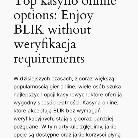
Top kasyno online
options: Enjoy
BLIK without
weryfikacja
requirements
W dzisiejszych czasach, z coraz większą
popularnością gier online, wiele osób szuka
najlepszych opcji kasynowych, które oferują
wygodny sposób płatności. Kasyna online,
które akceptują BLIK bez wymagań
weryfikacyjnych, stają się coraz bardziej
pożądane. W tym artykule zgłębimy, jakie
opcje są dostępne oraz jakie korzyści płyną