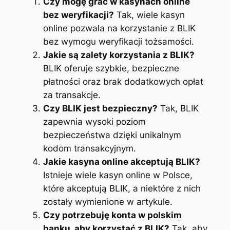
Czy mogę grać w kasynach online
bez weryfikacji?
Tak, wiele kasyn
online pozwala na korzystanie z BLIK
bez wymogu weryfikacji tożsamości.
Jakie są zalety korzystania z BLIK?
BLIK oferuje szybkie, bezpieczne
płatności oraz brak dodatkowych opłat
za transakcje.
Czy BLIK jest bezpieczny?
Tak, BLIK
zapewnia wysoki poziom
bezpieczeństwa dzięki unikalnym
kodom transakcyjnym.
Jakie kasyna online akceptują BLIK?
Istnieje wiele kasyn online w Polsce,
które akceptują BLIK, a niektóre z nich
zostały wymienione w artykule.
Czy potrzebuję konta w polskim
banku, aby korzystać z BLIK?
Tak, aby