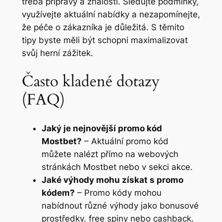
třeba přípravy a znalosti. Sledujte podmínky,
využívejte aktuální nabídky a nezapomínejte,
že péče o zákazníka je důležitá. S těmito
tipy byste měli být schopni maximalizovat
svůj herní zážitek.
Často kladené dotazy
(FAQ)
Jaký je nejnovější promo kód
Mostbet?
– Aktuální promo kód
můžete nalézt přímo na webových
stránkách Mostbet nebo v sekci akce.
Jaké výhody mohu získat s promo
kódem?
– Promo kódy mohou
nabídnout různé výhody jako bonusové
prostředky, free spiny nebo cashback.