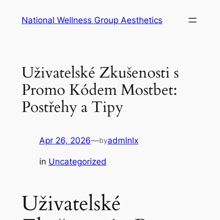
Skip
o not on gamstop
mrking
สล็อตเว็บตรง
grandpashabet
gran
National Wellness Group Aesthetics
to
content
Uživatelské Zkušenosti s
Promo Kódem Mostbet:
Postřehy a Tipy
Apr 26, 2026
—
admlnlx
by
in
Uncategorized
Uživatelské