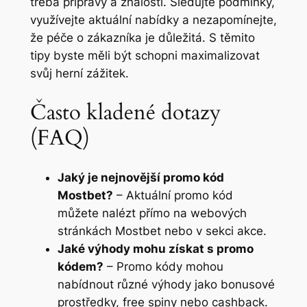
třeba přípravy a znalosti. Sledujte podmínky,
využívejte aktuální nabídky a nezapomínejte,
že péče o zákazníka je důležitá. S těmito
tipy byste měli být schopni maximalizovat
svůj herní zážitek.
Často kladené dotazy
(FAQ)
Jaký je nejnovější promo kód
Mostbet?
– Aktuální promo kód
můžete nalézt přímo na webových
stránkách Mostbet nebo v sekci akce.
Jaké výhody mohu získat s promo
kódem?
– Promo kódy mohou
nabídnout různé výhody jako bonusové
prostředky, free spiny nebo cashback.