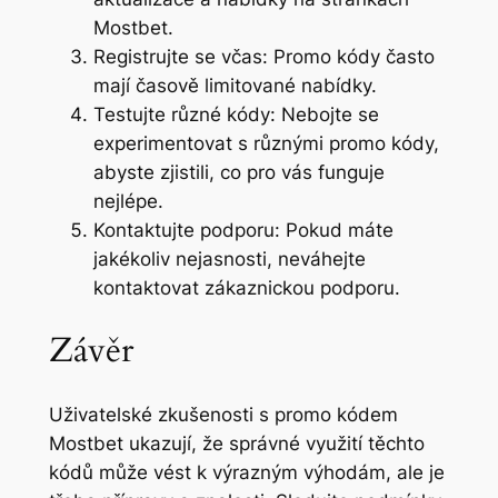
Mostbet.
Registrujte se včas: Promo kódy často
mají časově limitované nabídky.
Testujte různé kódy: Nebojte se
experimentovat s různými promo kódy,
abyste zjistili, co pro vás funguje
nejlépe.
Kontaktujte podporu: Pokud máte
jakékoliv nejasnosti, neváhejte
kontaktovat zákaznickou podporu.
Závěr
Uživatelské zkušenosti s promo kódem
Mostbet ukazují, že správné využití těchto
kódů může vést k výrazným výhodám, ale je