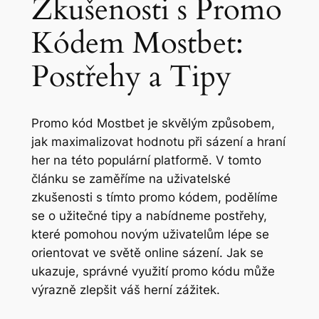
Zkušenosti s Promo
Kódem Mostbet:
Postřehy a Tipy
Promo kód Mostbet je skvělým způsobem,
jak maximalizovat hodnotu při sázení a hraní
her na této populární platformě. V tomto
článku se zaměříme na uživatelské
zkušenosti s tímto promo kódem, podělíme
se o užitečné tipy a nabídneme postřehy,
které pomohou novým uživatelům lépe se
orientovat ve světě online sázení. Jak se
ukazuje, správné využití promo kódu může
výrazně zlepšit váš herní zážitek.