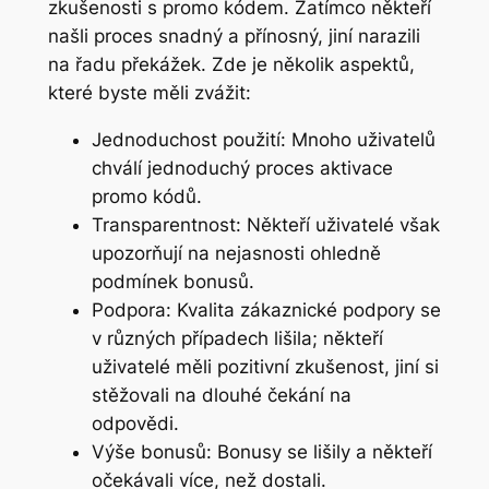
zkušenosti s promo kódem. Zatímco někteří
našli proces snadný a přínosný, jiní narazili
na řadu překážek. Zde je několik aspektů,
které byste měli zvážit:
Jednoduchost použití: Mnoho uživatelů
chválí jednoduchý proces aktivace
promo kódů.
Transparentnost: Někteří uživatelé však
upozorňují na nejasnosti ohledně
podmínek bonusů.
Podpora: Kvalita zákaznické podpory se
v různých případech lišila; někteří
uživatelé měli pozitivní zkušenost, jiní si
stěžovali na dlouhé čekání na
odpovědi.
Výše bonusů: Bonusy se lišily a někteří
očekávali více, než dostali.