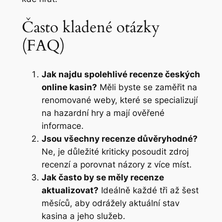
Často kladené otázky
(FAQ)
Jak najdu spolehlivé recenze českých
online kasin?
Měli byste se zaměřit na
renomované weby, které se specializují
na hazardní hry a mají ověřené
informace.
Jsou všechny recenze důvěryhodné?
Ne, je důležité kriticky posoudit zdroj
recenzí a porovnat názory z více míst.
Jak často by se měly recenze
aktualizovat?
Ideálně každé tři až šest
měsíců, aby odrážely aktuální stav
kasina a jeho služeb.