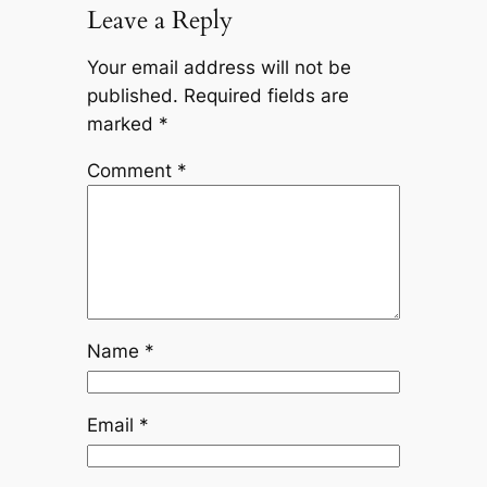
Leave a Reply
Your email address will not be
published.
Required fields are
marked
*
Comment
*
Name
*
Email
*