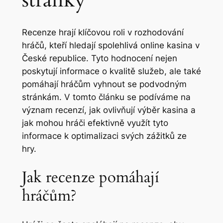
stránky
Recenze hrají klíčovou roli v rozhodování
hráčů, kteří hledají spolehlivá online kasina v
České republice. Tyto hodnocení nejen
poskytují informace o kvalitě služeb, ale také
pomáhají hráčům vyhnout se podvodným
stránkám. V tomto článku se podíváme na
význam recenzí, jak ovlivňují výběr kasina a
jak mohou hráči efektivně využít tyto
informace k optimalizaci svých zážitků ze
hry.
Jak recenze pomáhají
hráčům?