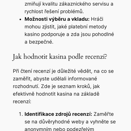
zmiňují kvalitu zákaznického servisu a
rychlost řešení problémů.
Možnosti výběru a vkladu:
Hráči
mohou zjistit, jaké platební metody
kasino podporuje a zda jsou pohodlné
a bezpečné.
Jak hodnotit kasina podle recenzí?
Při čtení recenzí je důležité vědět, na co se
zaměřit, abyste udělali informované
rozhodnutí. Zde je seznam kroků, jak
efektivně hodnotit kasina na základě
recenzí:
Identifikace zdrojů recenzí:
Zaměřte
se na důvěryhodné weby a vyhněte se
anonymním nebo podezřelým