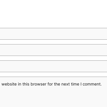
website in this browser for the next time I comment.