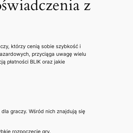
oświadczenia z
czy, którzy cenią sobie szybkość i
r hazardowych, przyciąga uwagę wielu
ją płatności BLIK oraz jakie
 dla graczy. Wśród nich znajdują się
kie rozpoczęcie gry.