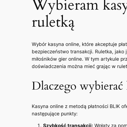
Wybieram kasyn
ruletką
Wybór kasyna online, które akceptuje płat
bezpieczeństwo transakcji. Ruletka, jako
miłośników gier online. W tym artykule pr
doświadczenia można mieć grając w rulet
Dlaczego wybierać 
Kasyna online z metodą płatności BLIK ofe
następujące punkty:
Szybkość transakcji:
Wpłaty za pom