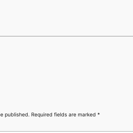
be published.
Required fields are marked
*