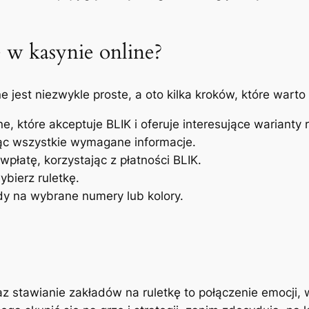
ę w kasynie online?
e jest niezwykle proste, a oto kilka kroków, które warto
, które akceptuje BLIK i oferuje interesujące warianty r
jąc wszystkie wymagane informacje.
płatę, korzystając z płatności BLIK.
ybierz ruletkę.
dy na wybrane numery lub kolory.
raz stawianie zakładów na ruletkę to połączenie emocji,