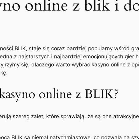
o online z blik i d
ności BLIK, staje się coraz bardziej popularny wśród gra
 jedna z najstarszych i najbardziej emocjonujących gie
zyjrzymy się, dlaczego warto wybrać kasyno online z opc
kę.
kasyno online z BLIK?
rują szereg zalet, które sprawiają, że są one atrakcyjne
ocą BLIK są niemal natychmiastowe, co pozwala na szyb