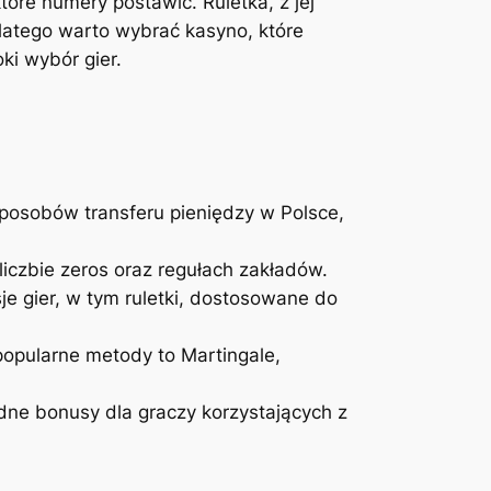
tóre numery postawić. Ruletka, z jej
 Dlatego warto wybrać kasyno, które
ki wybór gier.
sposobów transferu pieniędzy w Polsce,
liczbie zeros oraz regułach zakładów.
je gier, w tym ruletki, dostosowane do
e popularne metody to Martingale,
odne bonusy dla graczy korzystających z