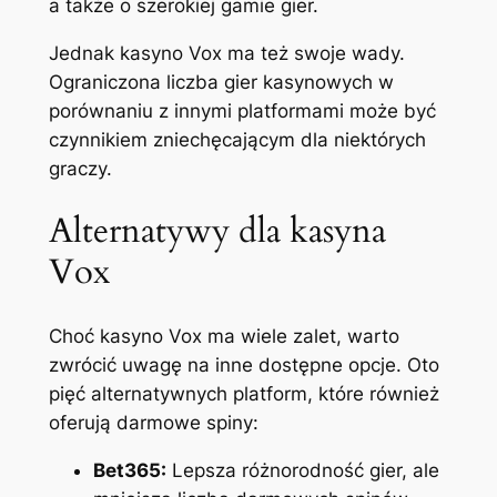
a także o szerokiej gamie gier.
Jednak kasyno Vox ma też swoje wady.
Ograniczona liczba gier kasynowych w
porównaniu z innymi platformami może być
czynnikiem zniechęcającym dla niektórych
graczy.
Alternatywy dla kasyna
Vox
Choć kasyno Vox ma wiele zalet, warto
zwrócić uwagę na inne dostępne opcje. Oto
pięć alternatywnych platform, które również
oferują darmowe spiny:
Bet365:
Lepsza różnorodność gier, ale