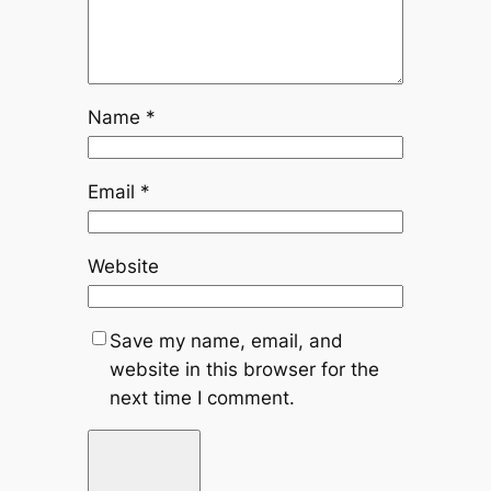
Name
*
Email
*
Website
Save my name, email, and
website in this browser for the
next time I comment.