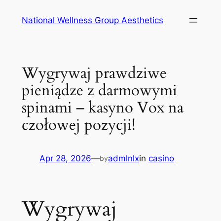
Skip
t
สล็อตเว็บตรง
grandpashabet
grandpashabet
türk ifşa
Gal
National Wellness Group Aesthetics
to
content
Wygrywaj prawdziwe
pieniądze z darmowymi
spinami – kasyno Vox na
czołowej pozycji!
Apr 28, 2026
—
admlnlx
in
casino
by
Wygrywaj