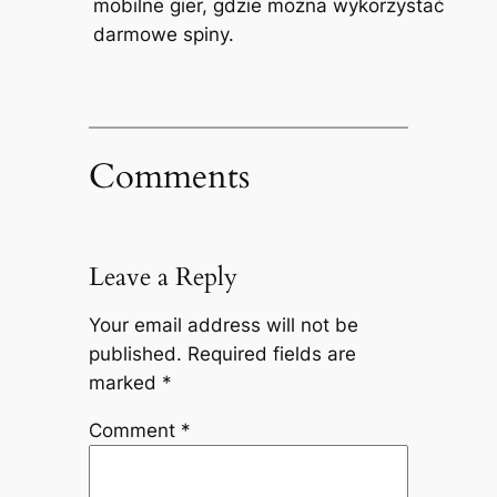
mobilne gier, gdzie można wykorzystać
darmowe spiny.
Comments
Leave a Reply
Your email address will not be
published.
Required fields are
marked
*
Comment
*